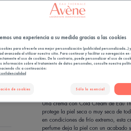
Nutre y prot
Nutritiva, p
40
Tubo
emos una experiencia a su medida gracias a las cookies
cookies para ofrecerle una mejor personalización (publicidad personalizada...) 
PUNTO
ad avanzada al utilizar nuestro sitio. Para continuar y facilitar su navegación en 
ectamente el uso de cookies. De lo contrario, puede personalizar el uso de cook
 información sobre el tratamiento de datos personales, consulte nuestra políti
haciendo clic a continuación:
 confidencialidad
ación de cookies
Sólo lo esencial
Una crema con Cold Cream de Eau The
protege la piel seca o muy seca de tod
en condiciones de frío extremo, esta cr
perfume deja la piel con un acabado 