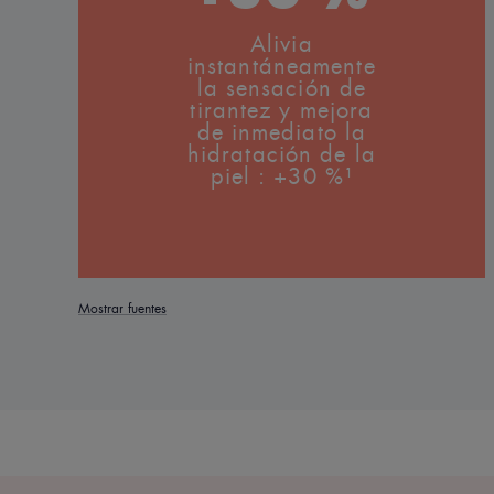
Alivia
instantáneamente
la sensación de
tirantez y mejora
de inmediato la
hidratación de la
piel : +30 %¹
Mostrar fuentes