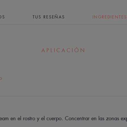
Ventaja
OS
TUS RESEÑAS
INGREDIENTES
Nutrición y alivio para las pieles sens
efectos del frío extremo, gracias a una
APLICACIÓN
Beneficios
• NUTRE la piel.
• PROTEGE del frío.
o
• ALIVIA la sensación de irritación.
TEXTURA
eam en el rostro y el cuerpo. Concentrar en las zonas ex