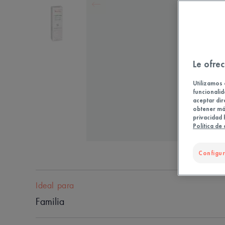
Le ofrec
Utilizamos 
funcionalid
aceptar dir
obtener más
privacidad 
Política de
Configur
Ideal para
Familia