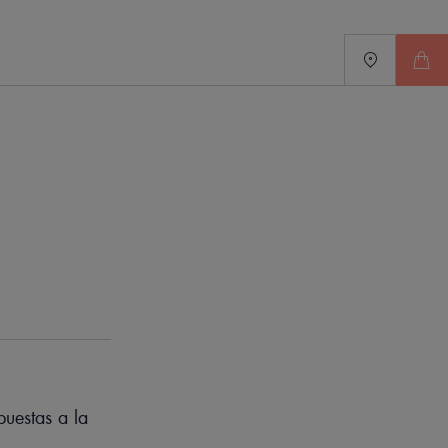
ibles, secas o muy secas. Protección contra los
 textura envolvente apta para toda la familia.
puestas a la