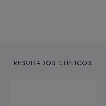
Beneficios de la textura
Una textura y espuma cremosas para una se
Aroma del contenido
Suave y ligera
*Capas superiores de la piel.
RESULTADOS CLÍNICOS