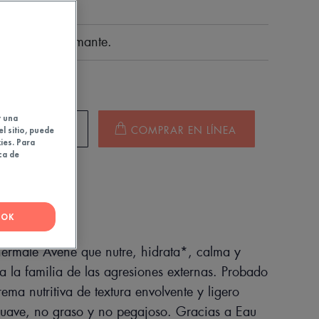
ege la piel
rotectora y calmante.
ml
y una
S DE VENTA
COMPRAR EN LÍNEA
el sitio, puede
ies. Para
ca de
OK
rmale Avène que nutre, hidrata*, calma y
a la familia de las agresiones externas. Probado
ema nutritiva de textura envolvente y ligero
suave, no graso y no pegajoso. Gracias a Eau