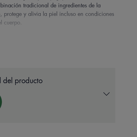
nación tradicional de ingredientes de la
 protege y alivia la piel incluso en condiciones
el cuerpo.
S DE NUESTRO EXPERTO
 del producto
utrir y proteger la piel incluso en
xtremas (frío, viento).