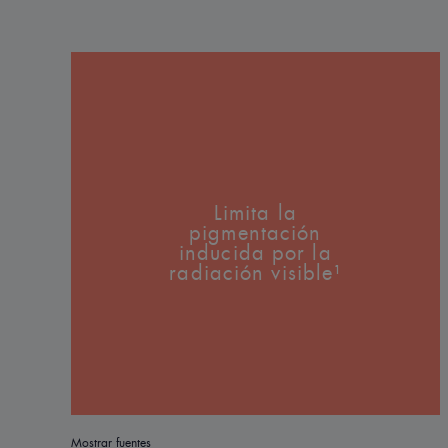
Limita la
pigmentación
inducida por la
radiación visible¹
Mostrar fuentes