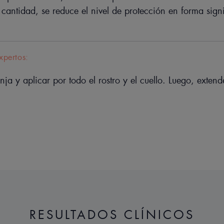
• SIN PERFUME: para un mayor cuidado 
 cantidad, se reduce el nivel de protección en forma signi
• UNIFICA EL TONO DE LA PIEL y la i
• FOTOPROTECCIÓN: filtros UVB-UVA q
solares.
xpertos:
• RESISTENTE AL AGUA
• 100 % MINERAL
nja y aplicar por todo el rostro y el cuello. Luego, extend
TEXTURA
Beneficios de la textura
Una textura fina y flexible, fácil de
Aroma del contenido
Sin perfume
RESULTADOS CLÍNICOS