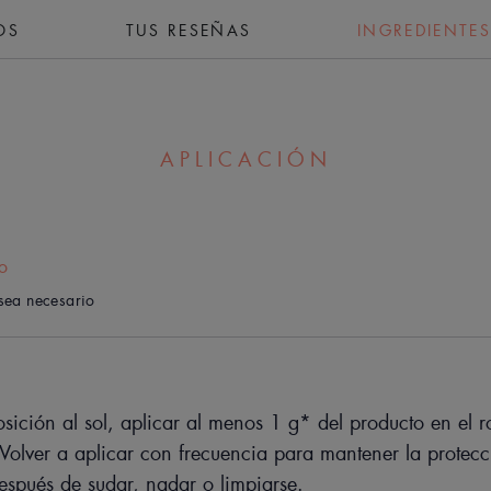
OS
TUS RESEÑAS
INGREDIENTES
APLICACIÓN
Ventaja
Protección mineral alta y 100 % estable
perfume, ofrece muy buena tolerancia 
(cortos y largos). Un potente antioxida
o
protección celular contra los radicales 
sea necesario
Ayuda a corregir las imperfecciones de
conseguir una tez natural, uniforme y 
sición al sol, aplicar al menos 1 g* del producto en el r
Beneficios
 Volver a aplicar con frecuencia para mantener la protecc
• ANTIOXIDANTE: ayuda a proteger las 
espués de sudar, nadar o limpiarse.