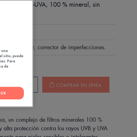
tección UVB-UVA, 100 % mineral, sin
ral.
al, unificador, corrector de imperfecciones.
y una
el sitio, puede
ies. Para
10
ca de
S DE VENTA
COMPRAR EN LÍNEA
OK
a, un complejo de filtros minerales 100 %
y alta protección contra los rayos UVB y UVA
mente para pieles sensibles o intolerantes,