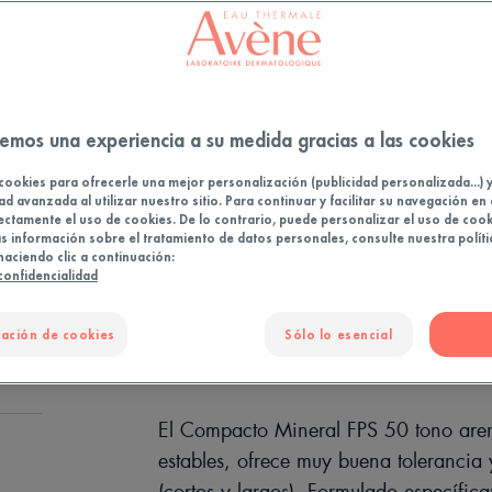
Amplia pro
perfume.
100 % mine
emos una experiencia a su medida gracias a las cookies
100 % miner
cookies para ofrecerle una mejor personalización (publicidad personalizada...) 
ad avanzada al utilizar nuestro sitio. Para continuar y facilitar su navegación en 
ectamente el uso de cookies. De lo contrario, puede personalizar el uso de cook
Compacto
 información sobre el tratamiento de datos personales, consulte nuestra políti
haciendo clic a continuación:
 confidencialidad
PUNTO
ación de cookies
Sólo lo esencial
El Compacto Mineral FPS 50 tono aren
estables, ofrece muy buena tolerancia 
(cortos y largos). Formulado específica