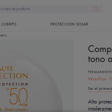
CUERPO
PROTECCION SOLAR
ARENA
Compa
tono 
PERMANENT
Maquillaje - 
Ser el primer
Alta prote
intolerante