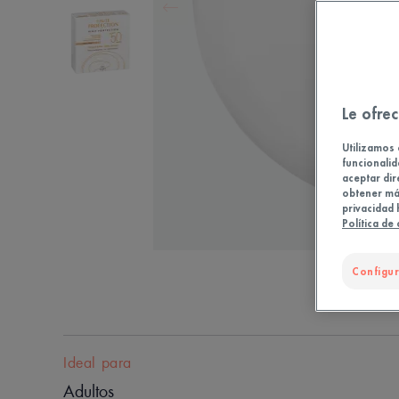
Le ofrec
Utilizamos 
funcionalid
aceptar dir
obtener más
privacidad 
Política de
Configur
Ideal para
Adultos