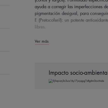
ayuda a corregir las imperfecciones de
pigmentación desigual, para conseguir
E (Pretocoferil): un potente antioxidan
libres.
Ver más
EN PALABRA
Impacto socio-ambiental
La alta protección sola
mineral, protege a la
Utilizar en cicatrice
hiper