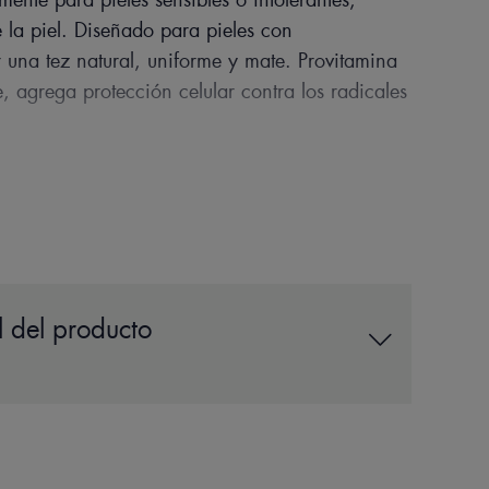
 la piel. Diseñado para pieles con
 una tez natural, uniforme y mate. Provitamina
te, agrega protección celular contra los radicales
S DE NUESTRO EXPERTO
 del producto
r para pieles intolerantes, 100 %
 vez que actúa como maquillaje.
s recientes y para prevenir la
pigmentación.