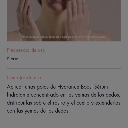
Beneficios
• 48 HORAS DE HIDRATACIÓN*
• REFUERZA la barrera de hidratación de la piel
• RESPETA el equilibrio de la piel
Frecuencia de uso
TEXTURA
Diario
Beneficios de la textura
Consejos de uso
Una textura acuosa en gel, fresca y ultraligera, que deja la piel
Aplicar unas gotas de Hydrance Boost Sérum
hidratada.
hidratante concentrado en las yemas de los dedos,
Aroma del contenido
distribuirlas sobre el rostro y el cuello y extenderlas
Suave y ligero
con las yemas de los dedos.
*Prueba instrumental, 33 sujetos, aplicación única