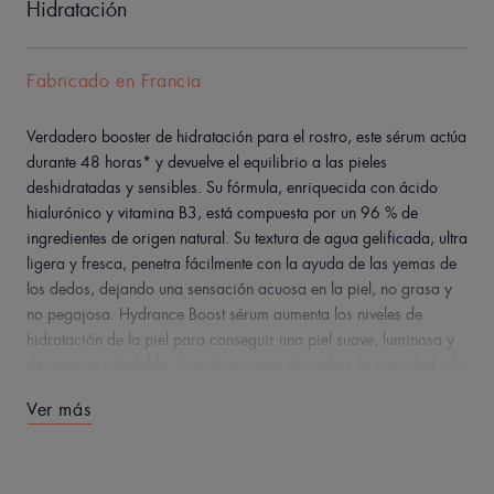
Hidratación
Fabricado en Francia
Verdadero booster de hidratación para el rostro, este sérum actúa
durante 48 horas* y devuelve el equilibrio a las pieles
deshidratadas y sensibles. Su fórmula, enriquecida con ácido
hialurónico y vitamina B3, está compuesta por un 96 % de
ingredientes de origen natural. Su textura de agua gelificada, ultra
ligera y fresca, penetra fácilmente con la ayuda de las yemas de
los dedos, dejando una sensación acuosa en la piel, no grasa y
no pegajosa. Hydrance Boost sérum aumenta los niveles de
hidratación de la piel para conseguir una piel suave, luminosa y
de aspecto saludable. La piel recupera el confort, la suavidad y la
flexibilidad.
Ver más