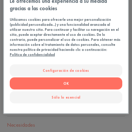
Le ofrecemos una experiencia a su medida
+132% de hidratación*(1).
gracias a las cookies
Hidrata, refuerza y reequilibra.
Utilizamos cookies para ofrecerle una mejor personalización
(publicidad personalizada...) y una funcionalidad avanzada al
utilizar nuestro sitio. Para continuar y facilitar su navegación en el
30ml
Frasco de pipeta
sitio, puede aceptar directamente el uso de cookies. De lo
contrario, puede personalizar el uso de cookies. Para obtener más
información sobre el tratamiento de datos personales, consulte
nuestra política de privacidad haciendo clic a continuación:
Política de confidencialidad
Ideal para
Adultos
Configuración de cookies
OK
Tipo de piel
Piel deshidratada - Piel sensible - Todos los tipos de
Sólo lo esencial
piel
Necesidades