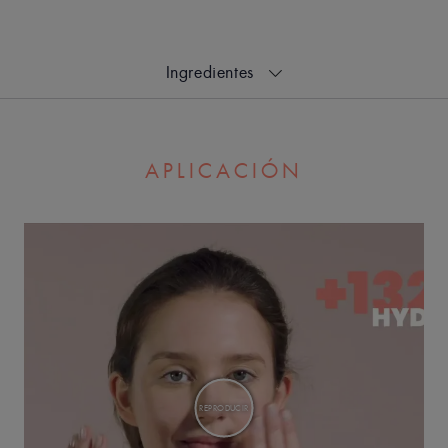
EN PALABRAS DE NUESTRO EXPERTO
ingredientes
Una recarga de hidratación
APLICACIÓN
ultraligera y refrescante para una piel
hidratada en profundidad de forma
duradera.
Ventaja
REPRODUCIR
Enriquecido con Agua termal de Avène, este sérum hidrata
intensamente las pieles sensibles deshidratadas.