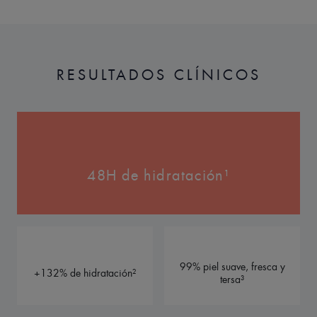
RESULTADOS CLÍNICOS
48H de hidratación¹
99% piel suave, fresca y
+132% de hidratación²
tersa³