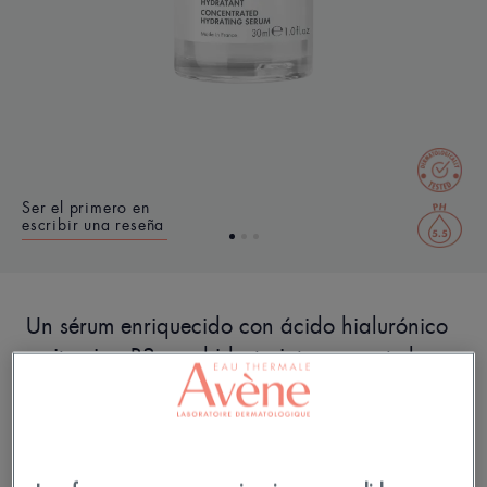
Ser el primero en
escribir una reseña
Un sérum enriquecido con ácido hialurónico
y vitamina B3 que hidrata intensamente la
piel.
Hidratación durante 48 horas*.